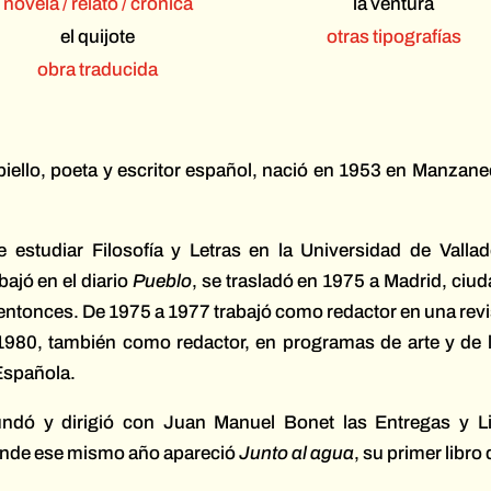
novela / relato / crónica
la ventura
el quijote
otras tipografías
obra traducida
iello, poeta y escritor español, nació en 1953 en Manzane
 estudiar Filosofía y Letras en la Universidad de Vallad
ajó en el diario
Pueblo
, se trasladó en 1975 a Madrid, ciud
entonces. De 1975 a 1977 trabajó como redactor en una revis
980, también como redactor, en programas de arte y de l
Española.
ndó y dirigió con Juan Manuel Bonet las Entregas y L
onde ese mismo año apareció
Junto al agua
, su primer libr