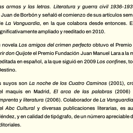
as armas y las letras. Literatura y guerra civil 1936-193
Juan de Borbón y señaló el comienzo de sus artículos sem
de
La Vanguardia
, en la que colabora desde entonces. Es
ignificativamente ampliado y reeditado en 2010.
 novela
Los amigos del crimen perfecto
obtuvo el Premio
rir don Quijote
el Premio Fundación Juan Manuel Lara a la 
editada en español, a la que siguió en 2009
Los confines
, t
 Destino.
os suyos son
La noche de los Cuatro Caminos
(2001), cr
el maquis en Madrid,
El arca de las palabras
(2006)
prenta y literatura
(2006). Colaborador de
La Vanguardia,
el
Abc Cultural
y diversas publicaciones literarias, es au
éndez, y en calidad de tipógrafo, de un número apreciable 
itoriales.