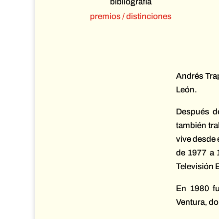
bibliografía
premios / distinciones
Andrés Trap
León.
Después de
también trab
vive desde 
de 1977 a 1
Televisión 
En 1980 fu
Ventura, d