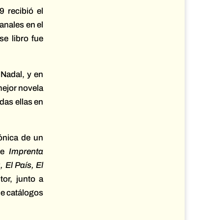
9 recibió el
anales en el
e libro fue
 Nadal, y en
mejor novela
odas ellas en
ónica de un
 e
Imprenta
 El País, El
tor, junto a
de catálogos