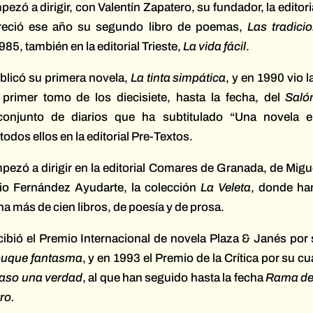
zó a dirigir, con Valentín Zapatero, su fundador, la editoria
reció ese año su segundo libro de poemas,
Las tradici
985, también en la editorial Trieste,
La vida fácil
.
licó su primera novela,
La tinta simpática
, y en 1990 vio l
 primer tomo de los diecisiete, hasta la fecha, del
Saló
conjunto de diarios que ha subtitulado “Una novela 
odos ellos en la editorial Pre-Textos.
ezó a dirigir en la editorial Comares de Granada, de Migu
io Fernández Ayudarte, la colección
La Veleta
, donde ha
ha más de cien libros, de poesía y de prosa.
ibió el Premio Internacional de novela Plaza & Janés po
buque fantasma
, y en 1993 el Premio de la Crítica por su cu
aso una verdad
, al que han seguido hasta la fecha
Rama d
ro.