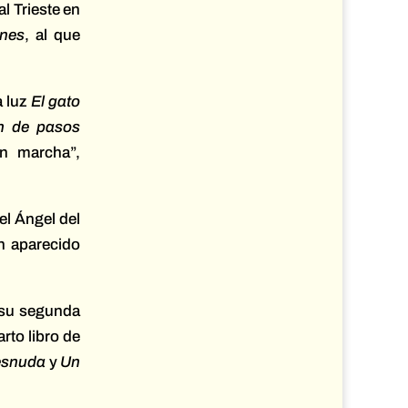
l Trieste en
ones
, al que
a luz
El gato
n de pasos
en marcha”,
el Ángel del
n aparecido
r su segunda
arto libro de
esnuda
y
Un