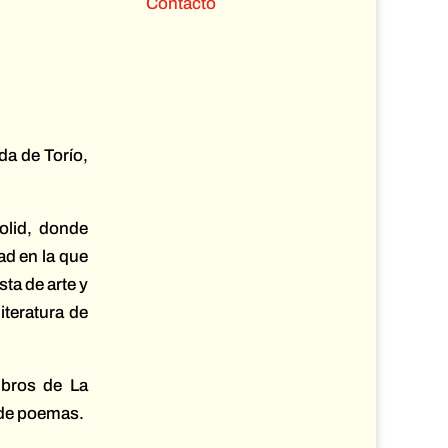
Contacto
da de Torío,
olid, donde
ad en la que
ta de arte y
iteratura de
ibros de La
o de poemas.