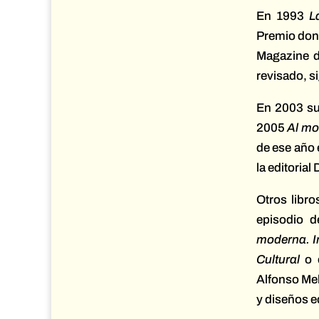
En 1993
L
Premio don 
Magazine 
revisado, s
En 2003 su
2005
Al mo
de ese año 
la editorial
Otros libr
episodio d
moderna. Im
Cultural
o 
Alfonso Mel
y diseños ed