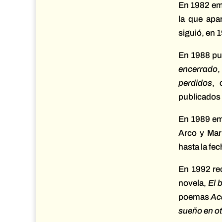
En 1982 empe
la que apa
siguió, en 1
En 1988 pub
encerrado
,
perdidos
, 
publicados t
En 1989 emp
Arco y Mar
hasta la fec
En 1992 rec
novela,
El 
poemas
Ac
sueño en ot